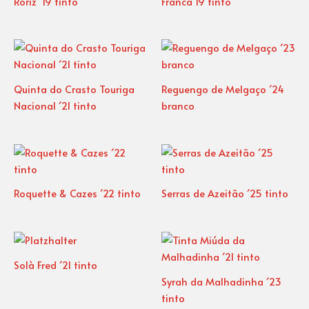
Roriz ´19 tinto
Franca´19 tinto
Quinta do Crasto Touriga
Reguengo de Melgaço ´24
Nacional ´21 tinto
branco
Roquette & Cazes ´22 tinto
Serras de Azeitão ´25 tinto
Solà Fred ´21 tinto
Syrah da Malhadinha ´23
tinto