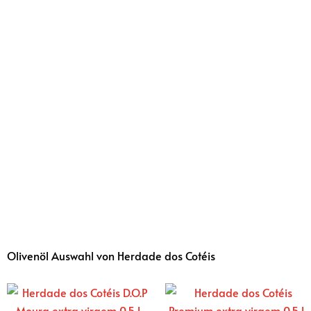
Olivenöl Auswahl von Herdade dos Cotéis