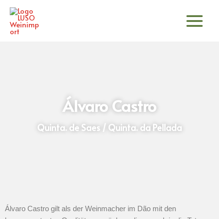
Zum
Inhalt
springen
Álvaro Castro
Quinta. de Saes / Quinta. da Pellada
Álvaro Castro gilt als der Weinmacher im Dão mit den