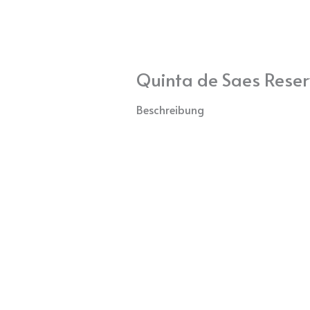
üter Portugal
Weinbauregionen
Portwein & Co
Quinta de Saes Rese
Beschreibung