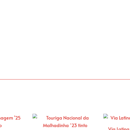
güter Portugal
Weinbauregionen
Portwein & Co
Via Latina