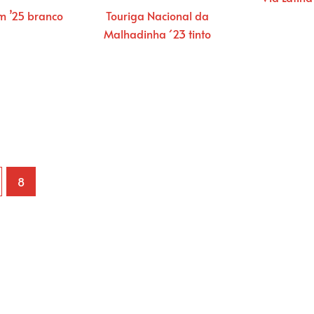
m ’25 branco
Touriga Nacional da
Malhadinha ´23 tinto
8