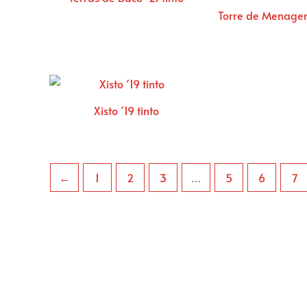
Torre de Menage
Xisto ´19 tinto
←
1
2
3
…
5
6
7