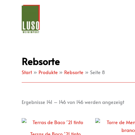
Zum
Inhalt
Wein
springen
Rebsorte
Start
Produkte
Rebsorte
Seite 8
Ergebnisse 141 – 146 von 146 werden angezeigt
Terras de Baco ´21 tinto