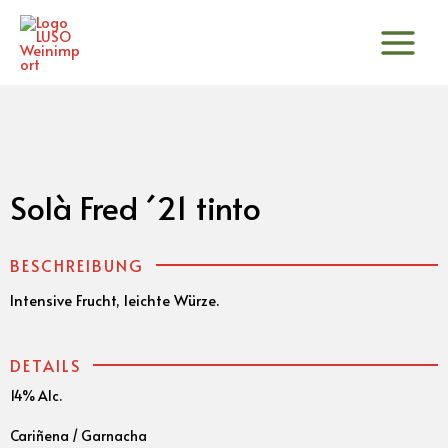
Zum
Inhalt
springen
Solà Fred ´21 tinto
BESCHREIBUNG
Intensive Frucht, leichte Würze.
DETAILS
14% Alc.
Cariñena / Garnacha