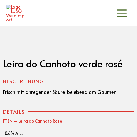
Zum
Inhalt
springen
Leira do Canhoto verde rosé
BESCHREIBUNG
Frisch mit anregender Säure, belebend am Gaumen
DETAILS
FTEN – Leira do Canhoto Rose
10,6% Alc.