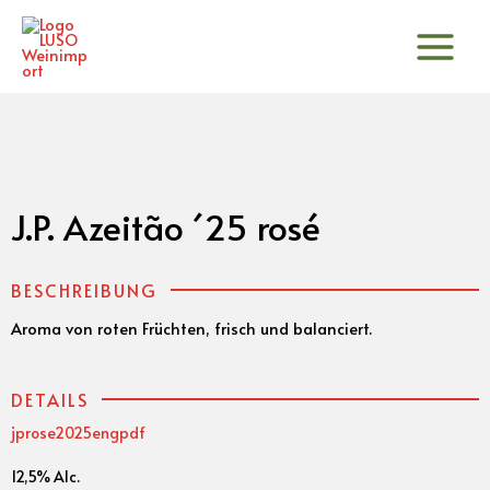
Zum
Inhalt
springen
J.P. Azeitão ´25 rosé
BESCHREIBUNG
Aroma von roten Früchten, frisch und balanciert.
DETAILS
jprose2025engpdf
12,5% Alc.