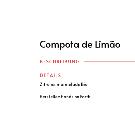
üter Portugal
Weinbauregionen
Portwein & Co
Compota de Limão
BESCHREIBUNG
DETAILS
Zitronenmarmelade Bio
Hersteller: Hands on Earth