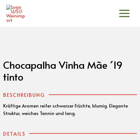
Zum
Inhalt
springen
Chocapalha Vinha Mãe ´19
tinto
BESCHREIBUNG
Kräftige Aromen reifer schwarzer Früchte, blumig. Elegante
Struktur, weiches Tannin und lang.
DETAILS