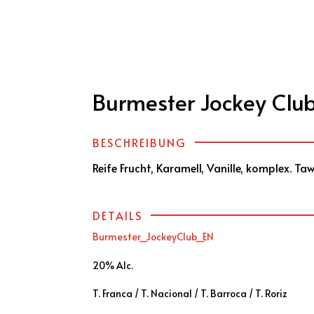
üter Portugal
Weinbauregionen
Portwein & Co
Burmester Jockey Club
BESCHREIBUNG
Reife Frucht, Karamell, Vanille, komplex. Tawn
DETAILS
Burmester_JockeyClub_EN
20% Alc.
T. Franca / T. Nacional / T. Barroca / T. Roriz