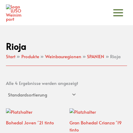
Zum
Inhalt
springen
Rioja
Start
Produkte
Weinbauregionen
SPANIEN
Rioja
Alle 4 Ergebnisse werden angezeigt
Bohedal Joven ´21 tinto
Gran Bohedal Crianza ´19
tinto