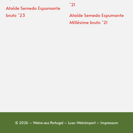
Ataíde Semedo Espumante
bruto ´23
Ataíde Semedo Espumante
Millésime bruto ´21
© 2026 – Weine aus Portugal – Luso-Weinimport –
Impressum